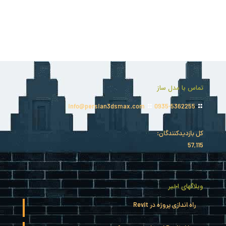
تماس با مدل ساز
info@persian3dsmax.com
0935-5362255
کل بازدیدکنند‌گان:
57,115
وبلاگهای اخیر
راه اندازی پروژه در Revit