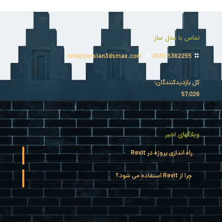
تماس با مدل ساز
info@persian3dsmax.com
0935-5362255
کل بازدیدکنند‌گان:
57,026
وبلاگهای اخیر
راه اندازی پروژه در Revit
چرا از Revit استفاده می شود؟