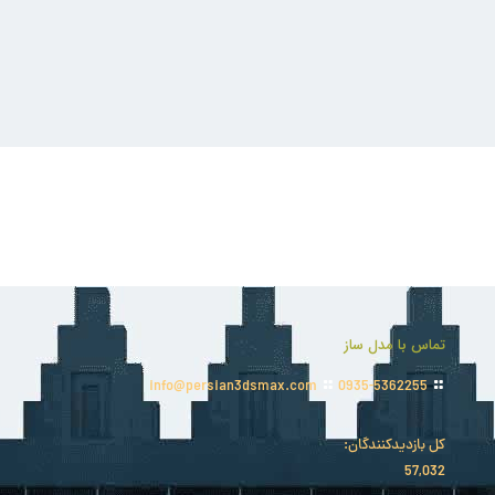
تماس با مدل ساز
info@persian3dsmax.com
0935-5362255
کل بازدیدکنند‌گان:
57,032