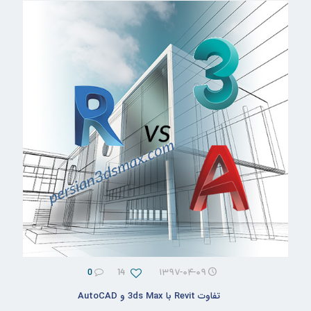
0
14
۱۳۹۷-۰۴-۰۹
تفاوت Revit با 3ds Max و AutoCAD