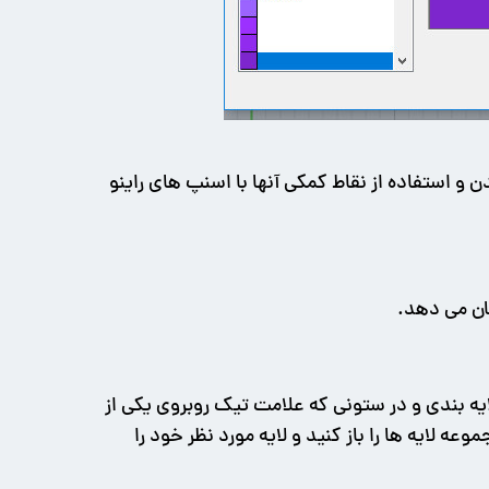
و استفاده از نقاط کمکی آنها با اسنپ های راینو
ان می دهد.
که اشیای جدید در آن قرار بگیرند دو روش جالب وجود دارد. 1- در همان پانل لایه بندی و در ستونی که علامت تیک روبروی یکی از
ده کلیک کنید تا آن تیک روی لایه مد نظر شما قرار داده شود. 2- در پایین فضای کاری راینو (Status Bar) مجموعه لایه ها را باز کنید و لایه مورد نظر خود را