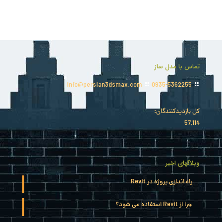
تماس با مدل ساز
info@persian3dsmax.com
0935-5362255
کل بازدیدکنند‌گان:
57,114
وبلاگهای اخیر
راه اندازی پروژه در Revit
چرا از Revit استفاده می شود؟