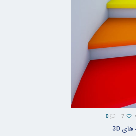
0
7
ای 3D