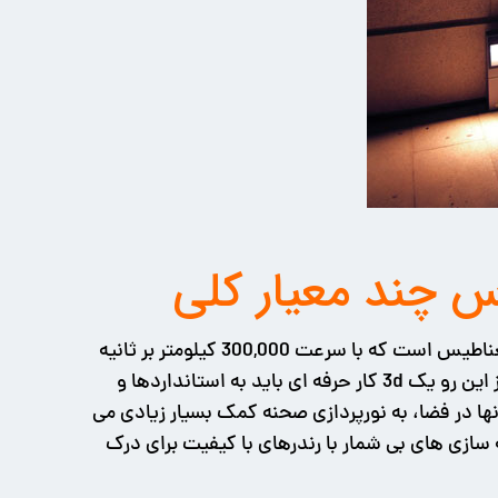
، نور پردازی هم هزینه دارد. نور فرمی از انرژی متشکل از امواج الکترومغناطیس است که با سرعت 300,000 کیلومتر بر ثانیه
در دنیای واقعی باشد و از این رو یک 3d کار حرفه ای باید به استانداردها و
نها در فضا، به نورپردازی صحنه کمک بسیار زیادی می
ه سازی های بی شمار با رندرهای با کیفیت برای درک