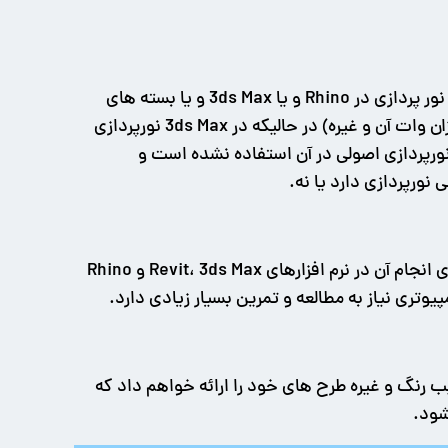
بله انتخاب نوع نرم افزار هم برای تعیین قیمت در نظر گرفته می شود. نورپردازی در Revit بسیار متفاوت است نسبت به نور پردازی در Rhino و یا 3ds Max و یا بسته های
دیگر. در پروژه های BIM اطلاعات نورپردازی نیز تقدیم مشتری می شود (به عنوان نمونه مشخصات لامپ، سازنده آن، میزان وات آن و غیره) در حالیکه در 3ds Max نورپردازی
 و چه چه دارد در عین حال که اصلاً از نورپردازی اصولی در آن استفاده نشده است و
نورپردازی دارد یا نه.
برای پروژه ای که مدل و متریال آن از پیش آماده شده و فقط طراحی و شبیه سازی نورپردازی آن مد نظر است، مشاوره برای انجام آن در نرم افزارهای Revit، 3ds Max و Rhino
وتری نیاز به مطالعه و تمرین بسیار زیادی دارد.
کیب رنگ و غیره طرح های خود را ارائه خواهم داد که
شود.