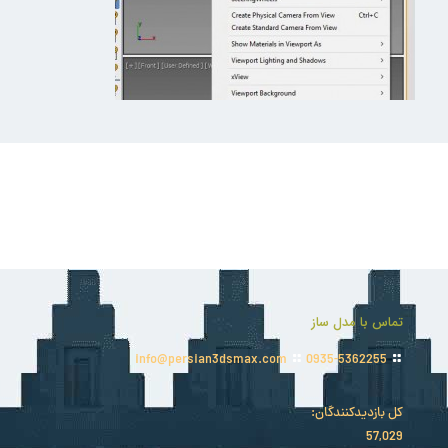
تماس با مدل ساز
info@persian3dsmax.com
0935-5362255
کل بازدیدکنند‌گان:
57,029