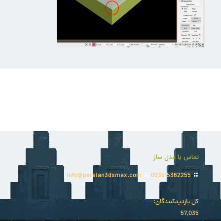
تماس با مدل ساز
info@persian3dsmax.com
0935-5362255
کل بازدیدکنند‌گان:
57,035