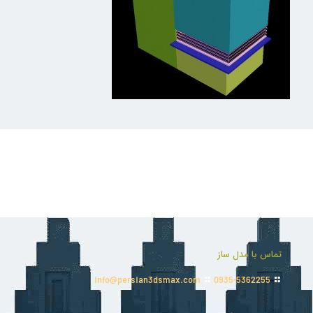
تماس با مدل ساز
info@persian3dsmax.com
0935-5362255