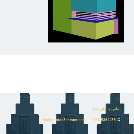
تماس با مدل ساز
info@persian3dsmax.com
0935-5362255