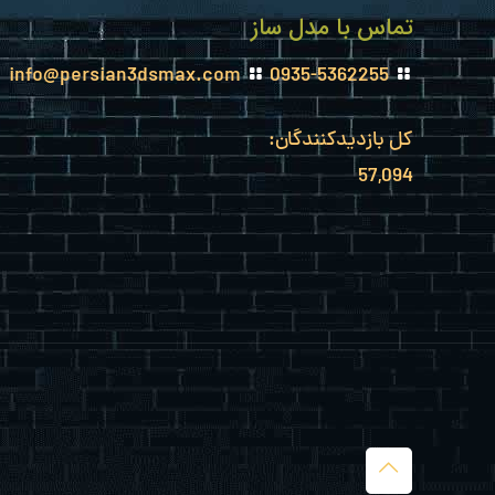
تماس با مدل ساز
info@persian3dsmax.com
0935-5362255
کل بازدیدکنند‌گان:
57,094