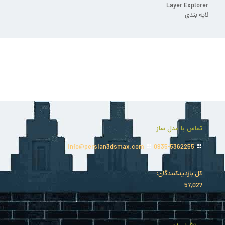
Layer Explorer
لایه بندی
تماس با مدل ساز
info@persian3dsmax.com
0935-5362255
کل بازدیدکنند‌گان:
57,027