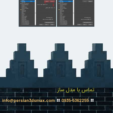
تماس با مدل ساز
info@persian3dsmax.com
0935-5362255