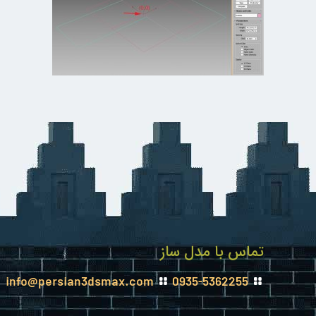
تماس با مدل ساز
info@persian3dsmax.com
0935-5362255