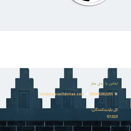
تماس با مدل ساز
info@persian3dsmax.com
0935-5362255
کل بازدیدکنند‌گان:
57,023