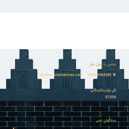
تماس با مدل ساز
info@persian3dsmax.com
0935-5362255
کل بازدیدکنند‌گان:
57,030
وبلاگهای اخیر