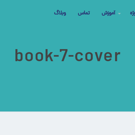
ژه
آموزش
تماس
وبلاگ
book-7-cover