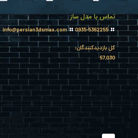
تماس با مدل ساز
info@persian3dsmax.com
0935-5362255
کل بازدیدکنند‌گان:
57,030