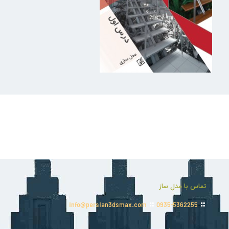
تماس با مدل ساز
info@persian3dsmax.com
0935-5362255