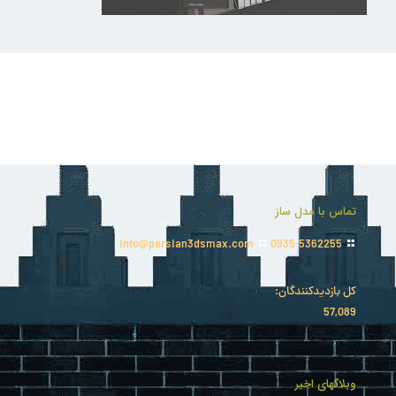
تماس با مدل ساز
info@persian3dsmax.com
0935-5362255
کل بازدیدکنند‌گان:
57,089
وبلاگهای اخیر