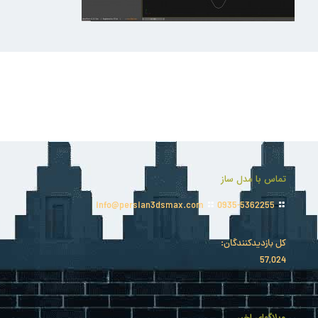
تماس با مدل ساز
info@persian3dsmax.com
0935-5362255
کل بازدیدکنند‌گان:
57,024
وبلاگهای اخیر