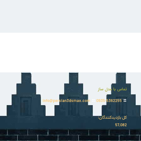
تماس با مدل ساز
info@persian3dsmax.com
0935-5362255
کل بازدیدکنند‌گان:
57,082