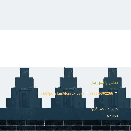
تماس با مدل ساز
info@persian3dsmax.com
0935-5362255
کل بازدیدکنند‌گان:
57,030