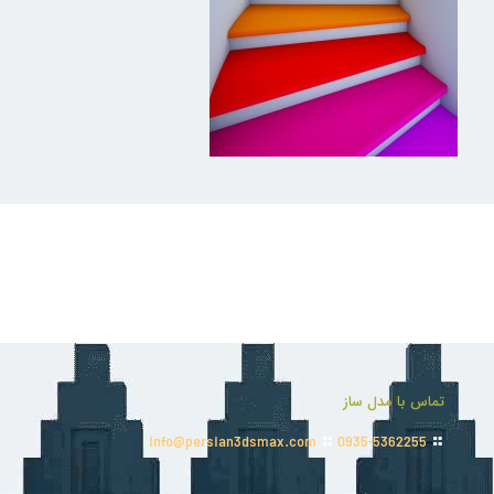
تماس با مدل ساز
info@persian3dsmax.com
0935-5362255