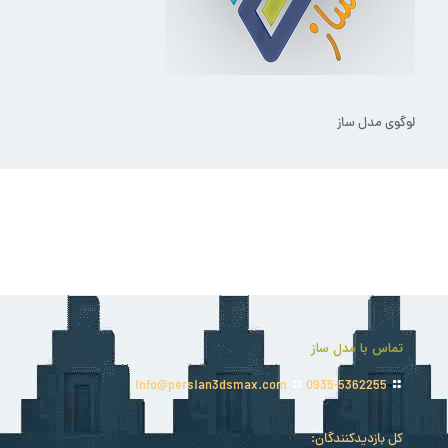
لوگوی مدل ساز
تماس با مدل ساز
info@persian3dsmax.com
0935-5362255
کل بازدیدکنند‌گان: