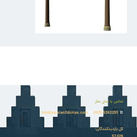
تماس با مدل ساز
info@persian3dsmax.com
0935-5362255
کل بازدیدکنند‌گان:
57,026