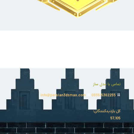
تماس با مدل ساز
info@persian3dsmax.com
0935-5362255
کل بازدیدکنند‌گان:
57,105