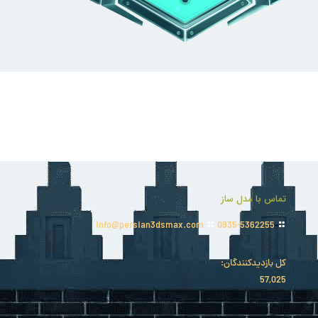
تماس با مدل ساز
info@persian3dsmax.com
0935-5362255
کل بازدیدکنند‌گان:
57,025