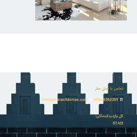
تماس با مدل ساز
info@persian3dsmax.com
0935-5362255
کل بازدیدکنند‌گان:
57,412