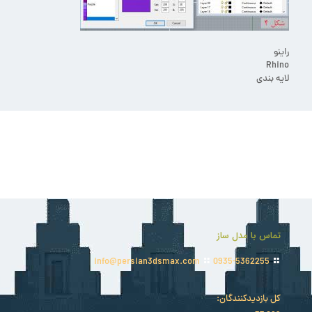
راینو
Rhino
لایه بندی
تماس با مدل ساز
info@persian3dsmax.com
0935-5362255
کل بازدیدکنند‌گان: