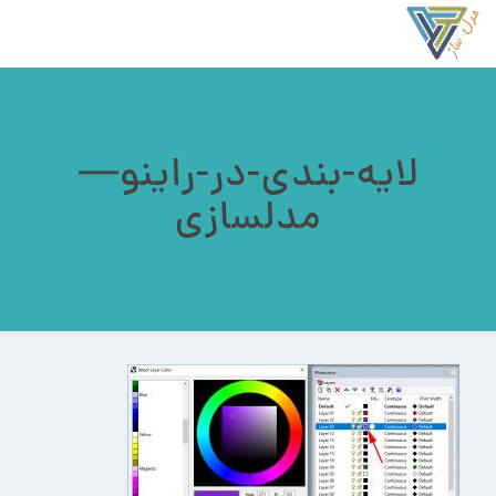
لایه-بندی-در-راینو—
مدلسازی