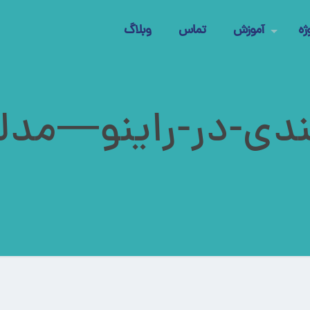
ژه
آموزش
تماس
وبلاگ
بندی-در-راینو—مدل