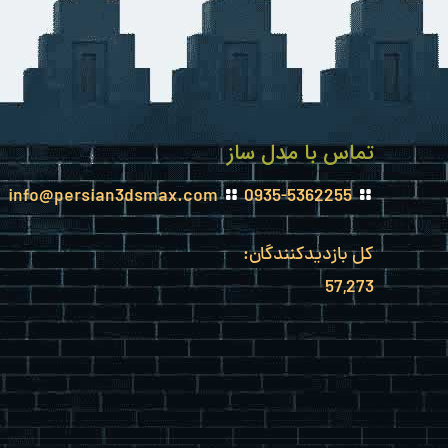
تماس با مدل ساز
info@persian3dsmax.com
0935-5362255
کل بازدیدکنند‌گان:
57,273