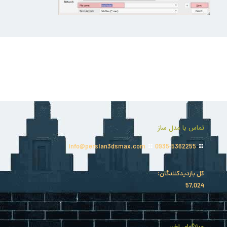
تماس با مدل ساز
info@persian3dsmax.com
0935-5362255
کل بازدیدکنند‌گان:
57,024
وبلاگهای اخیر