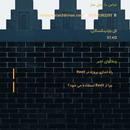
تماس با مدل ساز
info@persian3dsmax.com
0935-5362255
کل بازدیدکنند‌گان:
57,413
وبلاگهای اخیر
راه اندازی پروژه در Revit
چرا از Revit استفاده می شود؟