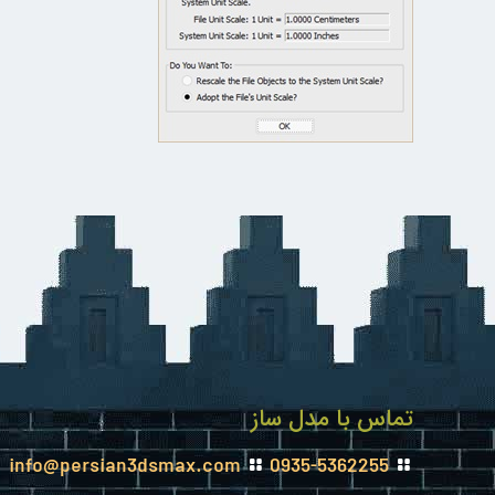
تماس با مدل ساز
info@persian3dsmax.com
0935-5362255