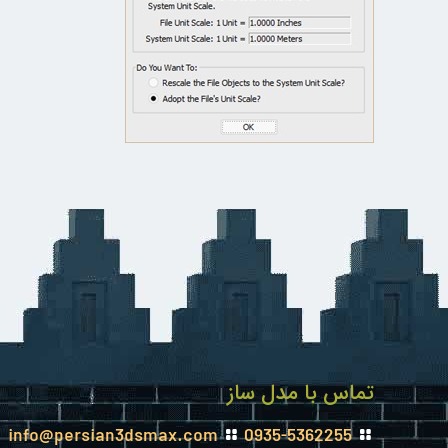
تماس با مدل ساز
info@persian3dsmax.com
0935-5362255