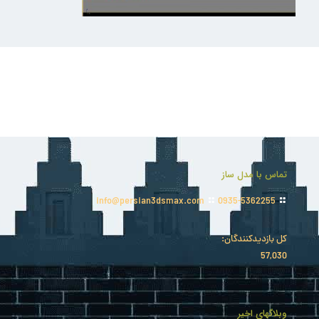
تماس با مدل ساز
info@persian3dsmax.com
0935-5362255
کل بازدیدکنند‌گان:
57,030
وبلاگهای اخیر