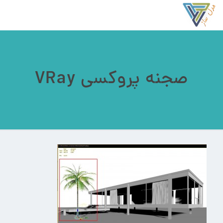
صجنه پروکسی VRay