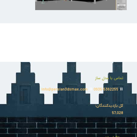
تماس با مدل ساز
info@persian3dsmax.com
0935-5362255
کل بازدیدکنند‌گان:
57,028