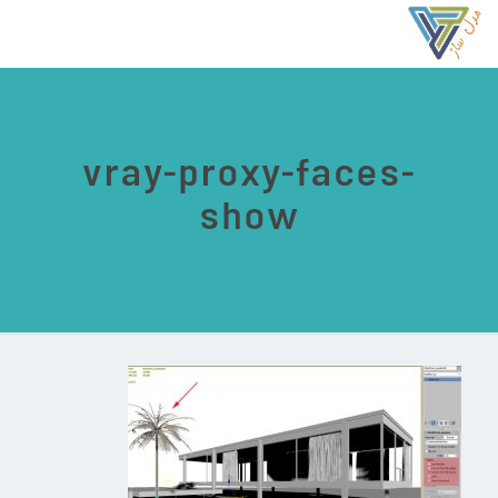
vray-proxy-faces-
show