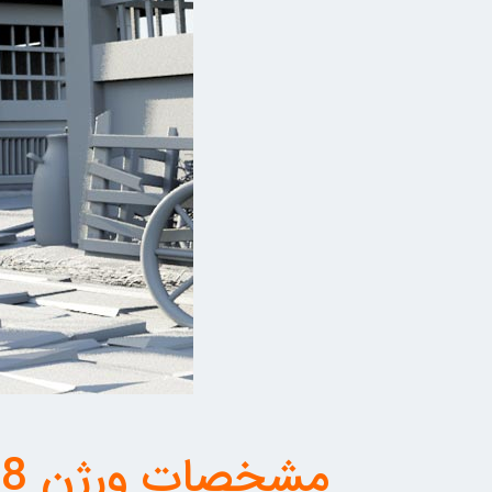
مشخصات ورژن 2018 نرم افزار 3ds Max از کمپانی Autodesk