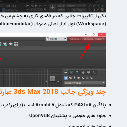
یکی از تغییرات جالبی که در فضای کاری به چشم می خو
(Workspace) نوار ابزار اصلی مدولار (Main Toolbar-modular) استفاده کرد که در آن امکان شناوری و جاگذاری گروه های مختلف ابزارها فراهم می شود (شکل زیر).
چند ویژگی جالب 3ds Max 2018 عبارتند از:
پلاگین MAXtoA که شامل Arnold 5 است (برای رندرینگ)
جلوه های حجمی با پشتیبان OpenVDB
جلوه های اتمسفری