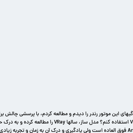
شوم یا از همان یار همیشگی رندرینگ خودم یعنی VRay اس