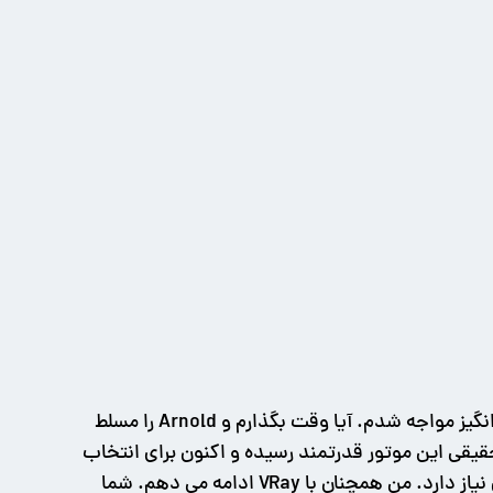
خوب، وقتی من با Arnold آشنا شدم و تواناییها و ویژگیهای این موتور رندر را دیدم و مطالعه کردم، با پرسشی چالش برانگیز مواجه شدم. آیا وقت بگذارم و Arnold را مسلط
تفاده کنم؟ مدل ساز، سالها VRay را مطالعه کرده و به درک حقیقی این موتور قدرتمند رسیده و اکنون برای انتخاب
بین آن و Arnold دچار شک و تردید نشده است. Arnold فوق العاده است ولی یادگیری و درک آن به زمان و تجربه زیادی نیاز دارد. من همچنان با VRay ادامه می دهم. شما