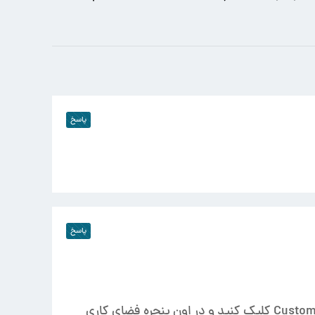
پاسخ
پاسخ
۱- در منوی ۳ds Max وارد Customize بشید و سپس روی …Custom UI and Defaults Switcher کلیک کنید و در اون پنجره فضای کاری