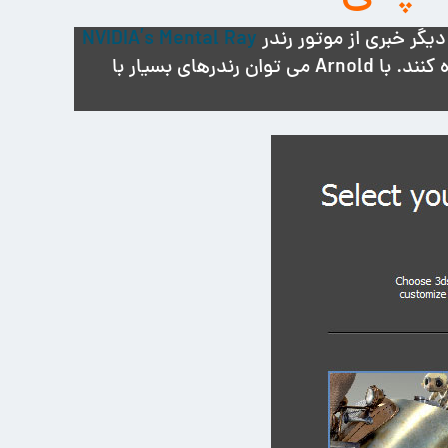
NVIDIA’s Mental Ray
علاوه بر Scanline و Quicksilver و ART استفاده کنند. با Arnold می توان رندرهای بسیار با