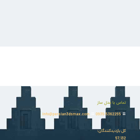
تماس با مدل ساز
info@persian3dsmax.com
0935-5362255
کل بازدیدکنند‌گان:
57,132