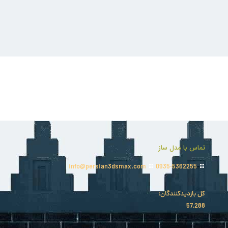
تماس با مدل ساز
info@persian3dsmax.com
0935-5362255
کل بازدیدکنند‌گان:
57,288