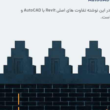
اگر BIM در فعالیت های شما قرار دارد، قطعاً Revit یکی از گزینه ها است. در این نوشته تفاوت های اصلی Revit با AutoCAD و