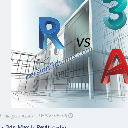
۱۳۹۷-۰۴-۰۹
دسته بندی ها
تفاوت Revit با 3ds Max و AutoCAD