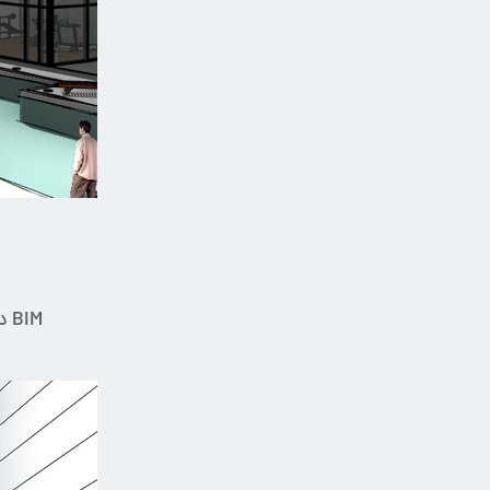
BIM دلیل اصلی استفاده از نرم افزار Revit است. در این بلاگ دلایل مختلفی به منظور استفاده از Revit آورده شده است.