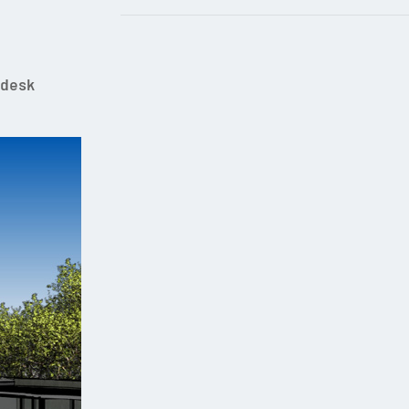
Autodesk بهترین روش ممکن برای راه اندازی پروژه در نرم افز