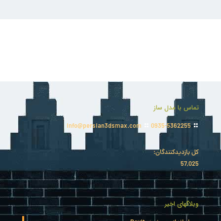
تماس با مدل ساز
info@persian3dsmax.com
0935-5362255
کل بازدیدکنند‌گان:
57,025
وبلاگهای اخیر