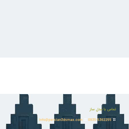
تماس با مدل ساز
info@persian3dsmax.com
0935-5362255