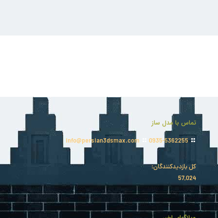
تماس با مدل ساز
info@persian3dsmax.com
0935-5362255
کل بازدیدکنند‌گان:
57,024
وبلاگهای اخیر