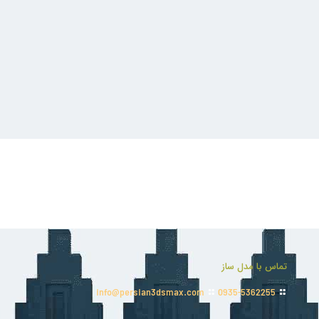
تماس با مدل ساز
info@persian3dsmax.com
0935-5362255