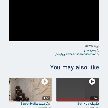
views
34
مدل سازی
ویرایشگر
,
sweep
,
Modifier
,
3ds Max
You may also like
4:56
5:14
اسکریپت SuperHelix
تکنیک Set Key