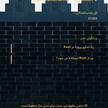
info@persian3dsmax.com
0935-5362255
کل بازدیدکنند‌گان:
57,054
وبلاگهای اخیر
راه اندازی پروژه در Revit
چرا از Revit استفاده می شود؟
© تمامی حقوق این سایت برای مدل ساز محفوظ است.