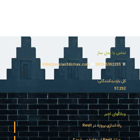
تماس با مدل ساز
info@persian3dsmax.com
0935-5362255
کل بازدیدکنند‌گان:
57,252
وبلاگهای اخیر
راه اندازی پروژه در Revit